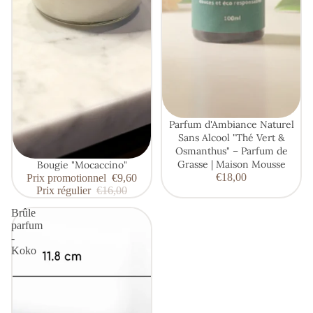
Parfum d'Ambiance Naturel
Sans Alcool "Thé Vert &
Osmanthus" – Parfum de
Grasse | Maison Mousse
Promotion
Bougie "Mocaccino"
€18,00
Prix promotionnel
€9,60
Prix régulier
€16,00
Brûle
parfum
-
Koko