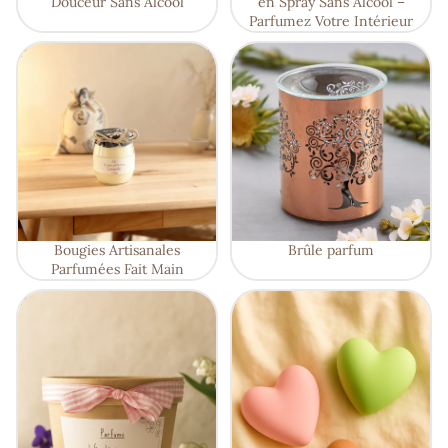
Douceur Sans Alcool
en Spray Sans Alcool –
Parfumez Votre Intérieur
Bougies Artisanales Parfumées
Brûle parfum
Fait Main
Bougies Artisanales
Brûle parfum
Parfumées Fait Main
Box Découverte 7 Fondants
Fondants parfumés à l'unité
Parfumés